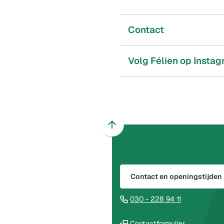
Contact
Volg Félien op Instag
Scroll
naar
boven
naar
Contact en openingstijden
het
begin
(Verwijst
030 - 228 94 11
van
naar
de
(Verwijst
een
Contactformulier