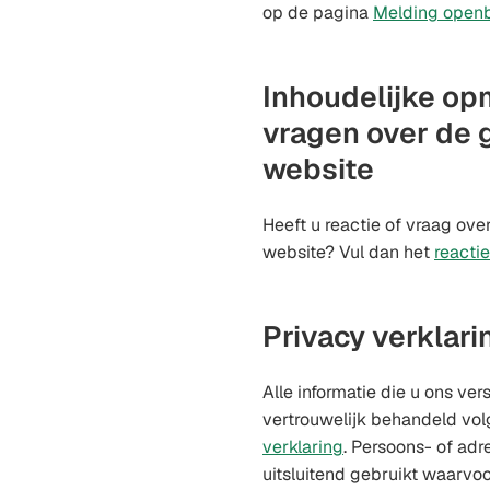
op de pagina
Melding openb
Inhoudelijke op
vragen over de 
website
Heeft u reactie of vraag ove
website? Vul dan het
reacti
Privacy verklari
Alle informatie die u ons ver
vertrouwelijk behandeld vo
verklaring
. Persoons- of a
uitsluitend gebruikt waarvoor