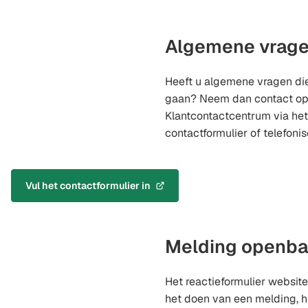
Algemene vrag
Heeft u algemene vragen die
gaan? Neem dan contact op
Klantcontactcentrum via he
contactformulier of telefoni
Vul het contactformulier in
(Verwijst
naar
een
externe
Melding openba
website)
Het reactieformulier website
het doen van een melding, hi