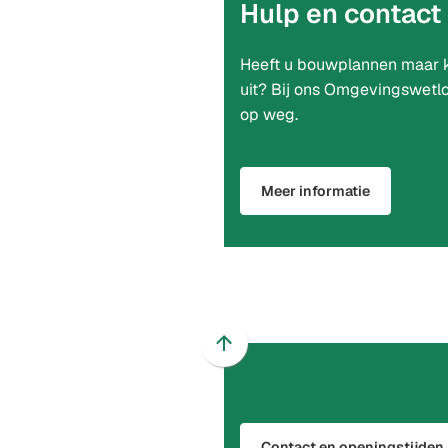
Hulp en contact
Heeft u bouwplannen maar k
uit? Bij ons Omgevingswetlo
op weg.
Meer informatie
Scroll
naar
boven
naar
Contact en openingstijden