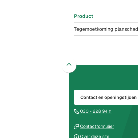
Product
Tegemoetkoming planschad
Scroll
naar
boven
naar
Contact en openingstijden
het
begin
(Verwijst
030 - 228 94 11
van
naar
de
(Verwijst
een
Contactformulier
paginainhoud
naar
telefoonnu
Over deze site