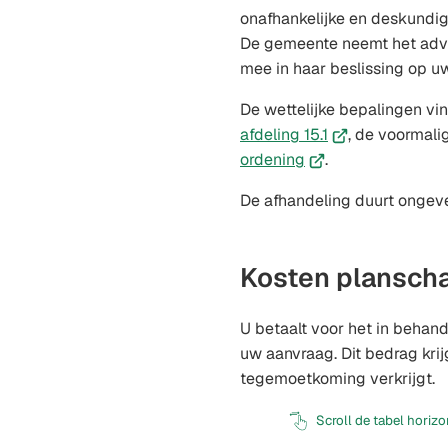
onafhankelijke en deskundige
De gemeente neemt het adv
mee in haar beslissing op u
De wettelijke bepalingen vin
(Verwijst
afdeling 15.1
, de voormali
(Verwijst
naar
ordening
.
naar
een
De afhandeling duurt ongeve
een
externe
externe
website)
website)
Kosten plansch
U betaalt voor het in behan
uw aanvraag. Dit bedrag krij
tegemoetkoming verkrijgt.
Scroll de tabel horiz