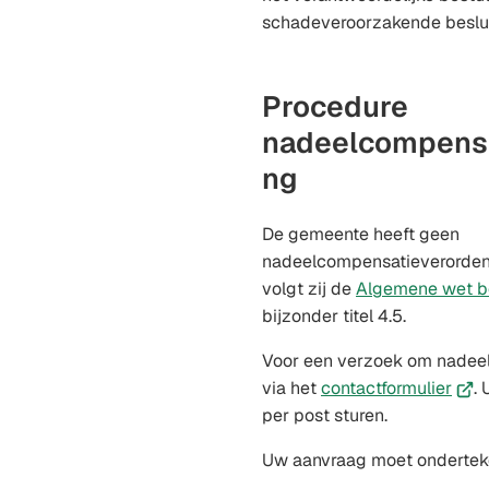
schadeveroorzakende besluit
Procedure
nadeelcompensa
ng
De gemeente heeft geen
nadeelcompensatieverordeni
volgt zij de
Algemene wet b
bijzonder titel 4.5.
Voor een verzoek om nadee
(Ver
via het
contactformulier
.
naar
per post sturen.
een
Uw aanvraag moet onderteke
exte