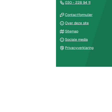
(Verwijst
030 - 228 94 11
van
naar
de
(Verwijst
een
Contactformulier
paginainhoud
naar
telefoonnu
Over deze site
een
Sitemap
externe
website)
Sociale media
Privacyverklaring