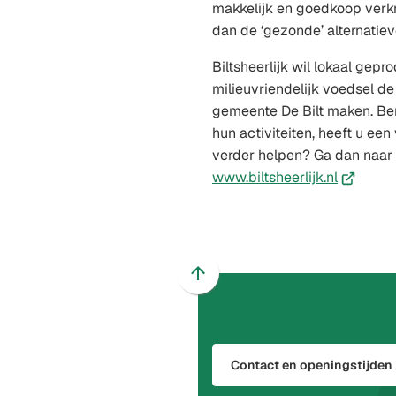
makkelijk en goedkoop verkr
dan de ‘gezonde’ alternatie
Biltsheerlijk wil lokaal gep
milieuvriendelijk voedsel d
gemeente De Bilt maken. Ben
hun activiteiten, heeft u een
verder helpen? Ga dan naar
(Verwijst
www.biltsheerlijk.nl
naar
een
externe
website)
Scroll
naar
boven
naar
Contact en openingstijden
het
begin