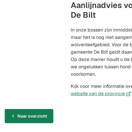
Aanlijnadvies 
De Bilt
In onze bossen zijn inmidde
maar het is nog niet aangem
wolvenleefgebied. Voor de 
gemeente De Bilt geldt daar
Op deze manier houdt u de 
we ongelukken tussen hond 
voorkomen.
Kijk voor meer informatie ov
(Ve
website van de provincie
.
naa
ee
ext
Naar overzicht
web