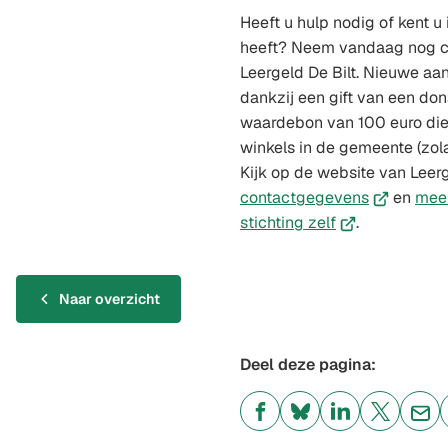
Heeft u hulp nodig of kent u
heeft? Neem vandaag nog co
Leergeld De Bilt. Nieuwe aa
dankzij een gift van een dona
waardebon van 100 euro die 
winkels in de gemeente (zola
Kijk op de website van Leer
(Verwijst
contactgegevens
en
meer
(Verwijst
naar
stichting zelf
.
naar
een
een
externe
externe
website)
Naar overzicht
website)
Deel deze pagina:
(Verwijst
(Verwijst
(Verwijst
(Verwijst
(Ver
naar
naar
naar
naar
naa