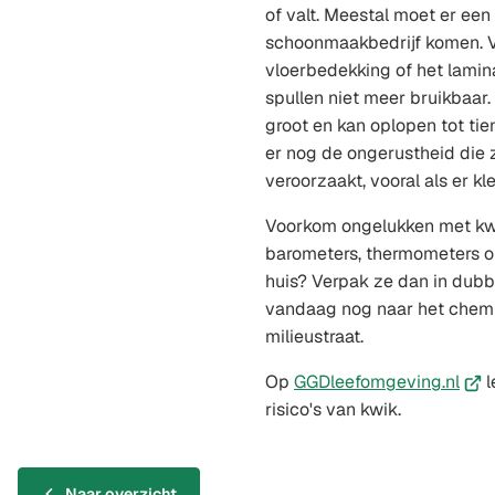
of valt. Meestal moet er een
schoonmaakbedrijf komen. 
vloerbedekking of het lamina
spullen niet meer bruikbaar. 
groot en kan oplopen tot tie
er nog de ongerustheid die 
veroorzaakt, vooral als er kle
Voorkom ongelukken met kwi
barometers, thermometers o
huis? Verpak ze dan in dubb
vandaag nog naar het chemis
milieustraat.
(Ver
Op
GGDleefomgeving.nl
l
naar
risico's van kwik.
een
exte
webs
Naar overzicht