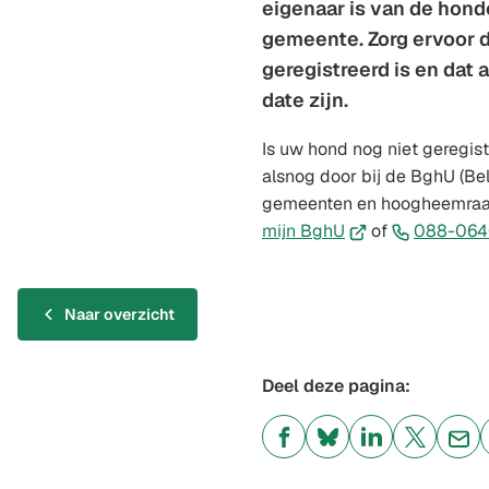
eigenaar is van de hond
gemeente. Zorg ervoor 
geregistreerd is en dat 
date zijn.
Is uw hond nog niet geregist
alsnog door bij de BghU (B
gemeenten en hoogheemraad
(Verwijst
mijn BghU
of
088-06
naar
een
externe
Naar overzicht
website)
Deel deze pagina:
(Verwijst
(Verwijst
(Verwijst
(Verwijst
(Ver
naar
naar
naar
naar
naa