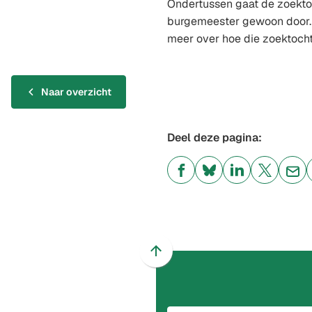
Ondertussen gaat de zoekto
burgemeester gewoon door. 
meer over hoe die zoektocht
Naar overzicht
Deel deze pagina:
(Verwijst
(Verwijst
(Verwijst
(Verwijst
(Ver
naar
naar
naar
naar
naa
een
een
een
een
een
externe
externe
externe
externe
e-
website)
website)
website)
website)
mai
Scroll
naar
boven
naar