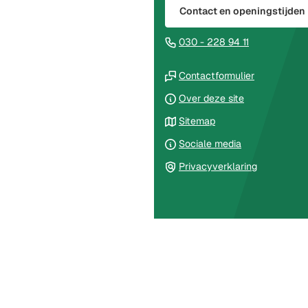
Contact en openingstijden
het
begin
(Verwijst
030 - 228 94 11
van
naar
de
(Verwijst
een
Contactformulier
paginainhoud
naar
telefoonnu
Over deze site
een
Sitemap
externe
website)
Sociale media
Privacyverklaring