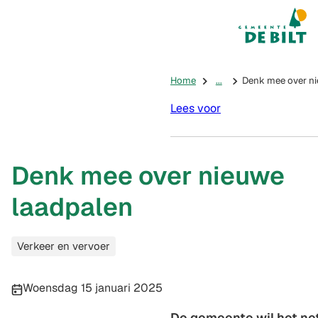
Mijn De Bilt
(Verwijst na
Home
...
Denk mee over ni
Lees voor
Denk mee over nieuwe
laadpalen
Categorieën
Verkeer en vervoer
Publicatiedatum:
Woensdag 15 januari 2025
De gemeente wil het ne