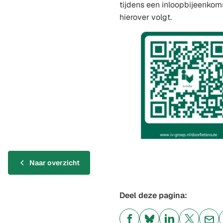
een
tijdens een inloopbijeenkoms
exter
hierover volgt.
websi
Naar overzicht
Deel deze pagina: