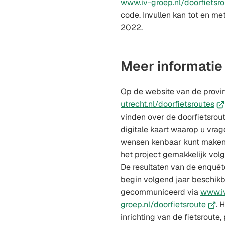
www.iv-groep.nl/doorfietsro
code. Invullen kan tot en 
2022.
Meer informatie
Op de website van de provi
(Ve
utrecht.nl/doorfietsroutes
na
vinden over de doorfietsrout
ee
digitale kaart waarop u vrag
ex
wensen kenbaar kunt maken
we
het project gemakkelijk volg
De resultaten van de enquêt
begin volgend jaar beschik
gecommuniceerd via
www.i
(Verw
groep.nl/doorfietsroute
. 
naar
inrichting van de fietsroute,