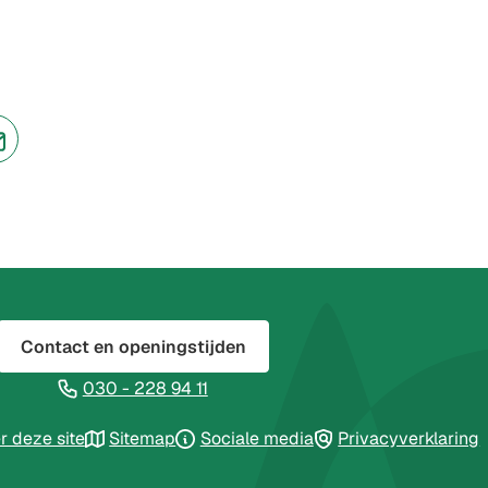
jst
(Verwijst
naar
een
ne
e-
te)
mailadres)
Contact en openingstijden
(Verwijst
030 - 228 94 11
naar
jst
r deze site
Sitemap
Sociale media
Privacyverklaring
een
telefoonnummer)