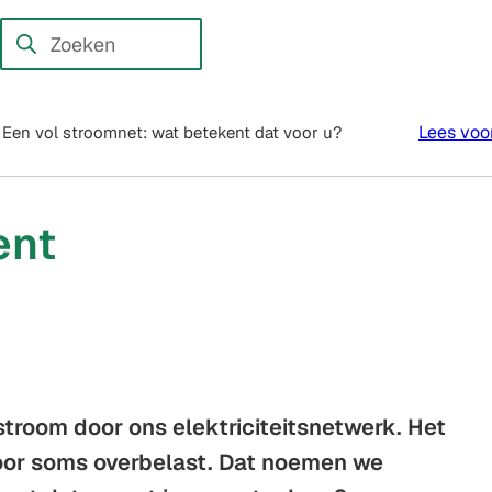
en externe website)
Zoeken
Wanneer
resultaten
beschikbaar
Lees voo
Een vol stroomnet: wat betekent dat voor u?
zijn
kun
je
ent
hierdoor
navigeren
door
pijl
omhoog
en
troom door ons elektriciteitsnetwerk. Het
omlaag
te
oor soms overbelast. Dat noemen we
gebruiken.