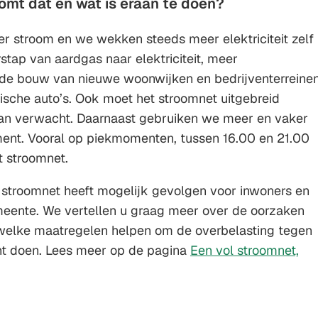
omt dat en wat is eraan te doen?
Gebruik
de
 stroom en we wekken steeds meer elektriciteit zelf
enter-
stap van aardgas naar elektriciteit, meer
toets
de bouw van nieuwe woonwijken en bedrijventerreine
om
rische auto’s. Ook moet het stroomnet uitgebreid
een
dan verwacht. Daarnaast gebruiken we meer en vaker
waarde
ent. Vooral op piekmomenten, tussen 16.00 en 21.00
te
t stroomnet.
selecteren.
 stroomnet heeft mogelijk gevolgen voor inwoners en
eente. We vertellen u graag meer over de oorzaken
 welke maatregelen helpen om de overbelasting tegen
nt doen. Lees meer op de pagina
Een vol stroomnet,