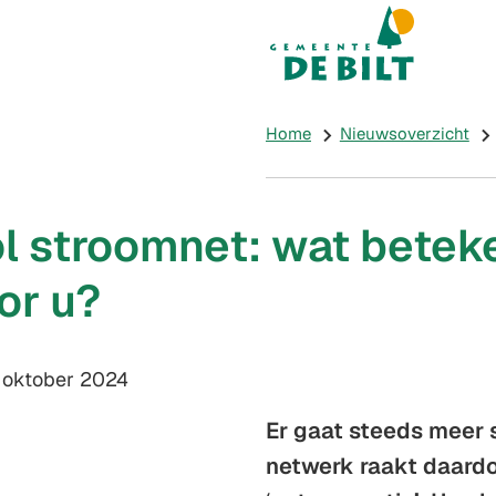
Mijn De Bilt
(Verwijst naar e
Home
Nieuwsoverzicht
l stroomnet: wat betek
or u?
m:
 oktober 2024
Er gaat steeds meer s
netwerk raakt daard