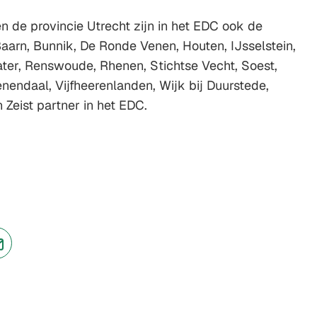
n de provincie Utrecht zijn in het EDC ook de
arn, Bunnik, De Ronde Venen, Houten, IJsselstein,
ter, Renswoude, Rhenen, Stichtse Vecht, Soest,
nendaal, Vijfheerenlanden, Wijk bij Duurstede,
eist partner in het EDC.
jst
(Verwijst
naar
een
ne
e-