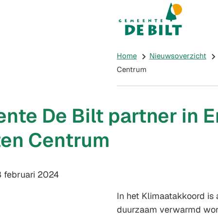
Mijn De Bilt
(Verwijst naar e
Home
Nieuwsoverzicht
Centrum
te De Bilt partner in E
ten Centrum
m:
 februari 2024
In het Klimaatakkoord i
duurzaam verwarmd word