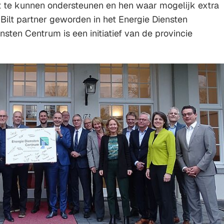
t te kunnen ondersteunen en hen waar mogelijk extra
Gebruik
 Bilt partner geworden in het Energie Diensten
de
sten Centrum is een initiatief van de provincie
enter-
toets
om
een
waarde
te
selecteren.