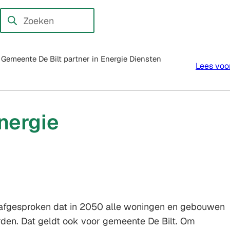
en externe website)
Zoeken
Wanneer
resultaten
beschikbaar
Gemeente De Bilt partner in Energie Diensten
Lees voo
zijn
kun
je
hierdoor
nergie
navigeren
door
pijl
omhoog
en
omlaag
s afgesproken dat in 2050 alle woningen en gebouwen
te
en. Dat geldt ook voor gemeente De Bilt. Om
gebruiken.