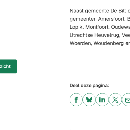
Naast gemeente De Bilt e
gemeenten Amersfoort, Ba
Lopik, Montfoort, Oudewa
Utrechtse Heuvelrug, Vee
Woerden, Woudenberg en Z
zicht
Deel deze pagina:
(Verwijst
(Verwijst
(Verwijst
(Verwi
naar
naar
naar
naar
een
een
een
een
externe
externe
externe
exter