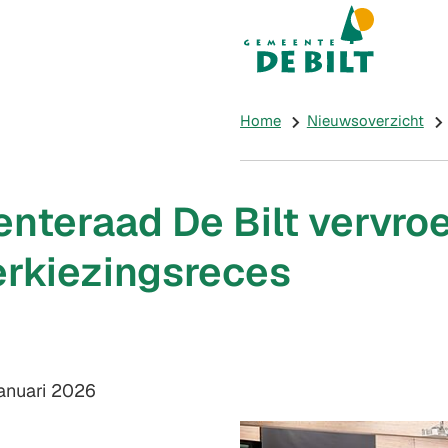
Mijn De Bilt
(Verwijst naar e
Home
Nieuwsoverzicht
nteraad De Bilt vervro
erkiezingsreces
m:
januari 2026