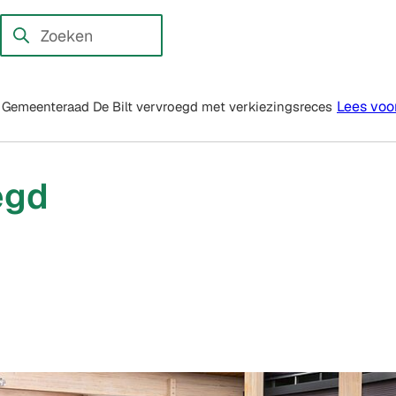
en externe website)
Zoeken
Wanneer
resultaten
beschikbaar
Lees voo
Gemeenteraad De Bilt vervroegd met verkiezingsreces
zijn
kun
je
egd
hierdoor
navigeren
door
pijl
omhoog
en
omlaag
te
gebruiken.