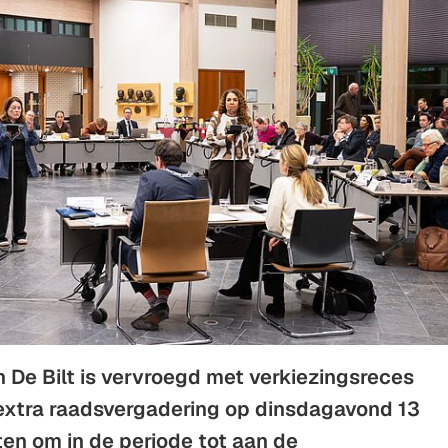
Gebruik
de
enter-
toets
om
een
waarde
te
selecteren.
De Bilt is vervroegd met verkiezingsreces
extra raadsvergadering op dinsdagavond 13
ten om in de periode tot aan de