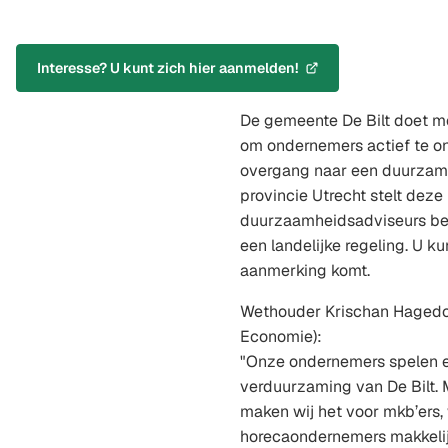
Interesse? U kunt zich hier aanmelden!
(Verwijst
naar
De gemeente De Bilt doet m
een
externe
om ondernemers actief te o
website)
overgang naar een duurzame
provincie Utrecht stelt deze
duurzaamheidsadviseurs be
een landelijke regeling. U k
aanmerking komt.
Wethouder Krischan Hagedo
Economie):
"Onze ondernemers spelen ee
verduurzaming van De Bilt.
maken wij het voor mkb’ers, 
horecaondernemers makkelij