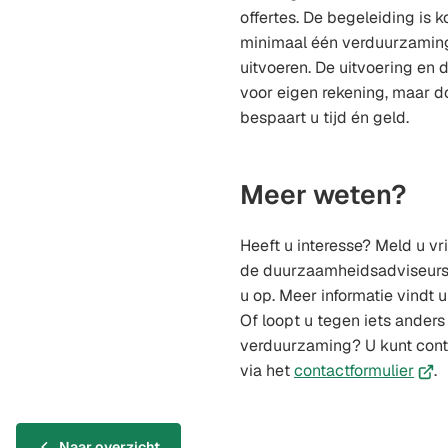
offertes. De begeleiding is k
minimaal één verduurzaming
uitvoeren. De uitvoering en 
voor eigen rekening, maar d
bespaart u tijd én geld.
Meer weten?
Heeft u interesse? Meld u vr
de duurzaamheidsadviseurs
u op. Meer informatie vindt 
Of loopt u tegen iets ander
verduurzaming? U kunt con
(Ver
via het
contactformulier
.
naar
een
exte
Naar overzicht