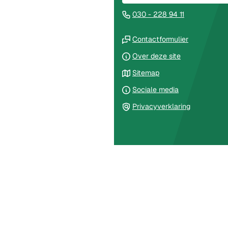
begin
(Verwijst
030 - 228 94 11
van
naar
de
(Verwijst
een
Contactformulier
paginainhoud
naar
telefoonnu
Over deze site
een
Sitemap
externe
website)
Sociale media
Privacyverklaring