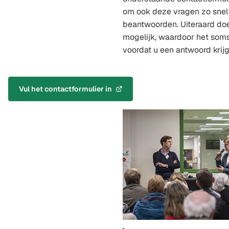
om ook deze vragen zo snel 
beantwoorden. Uiteraard do
mogelijk, waardoor het som
voordat u een antwoord krijg
Vul het contactformulier in
(Verwijst
naar
een
externe
website)