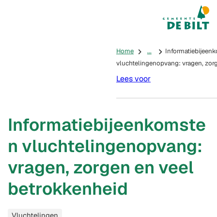
Mijn De Bilt
(Verwijst na
Home
...
Informatiebijeen
vluchtelingenopvang: vragen, zor
Lees voor
Informatiebijeenkomste
n vluchtelingenopvang:
vragen, zorgen en veel
betrokkenheid
Categorieën
Vluchtelingen