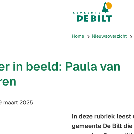
Mijn De Bilt
(Verwijst naar e
Home
Nieuwsoverzicht
r in beeld: Paula van
ren
m:
9 maart 2025
In deze rubriek leest
gemeente De Bilt die