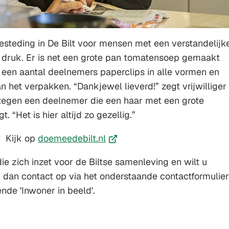
gbesteding in De Bilt voor mensen met een verstandelijk
ig druk. Er is net een grote pan tomatensoep gemaakt
n een aantal deelnemers paperclips in alle vormen en
n het verpakken. “Dankjewel lieverd!” zegt vrijwilliger
 tegen een deelnemer die een haar met een grote
t. “Het is hier altijd zo gezellig.”
(Verwijst
? Kijk op
doemeedebilt.nl
naar
ie zich inzet voor de Biltse samenleving en wilt u
een
 dan contact op via het onderstaande contactformulier
externe
nde 'Inwoner in beeld'.
website)