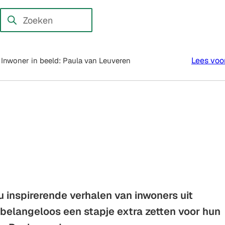
en externe website)
Zoeken
Wanneer
resultaten
beschikbaar
Lees voo
Inwoner in beeld: Paula van Leuveren
zijn
kun
je
hierdoor
navigeren
door
pijl
omhoog
en
 u inspirerende verhalen van inwoners uit
omlaag
te
 belangeloos een stapje extra zetten voor hun
gebruiken.