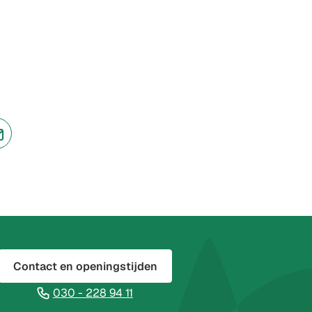
jst
(Verwijst
naar
een
ne
e-
te)
mailadres)
Contact en openingstijden
(Verwijst
030 - 228 94 11
naar