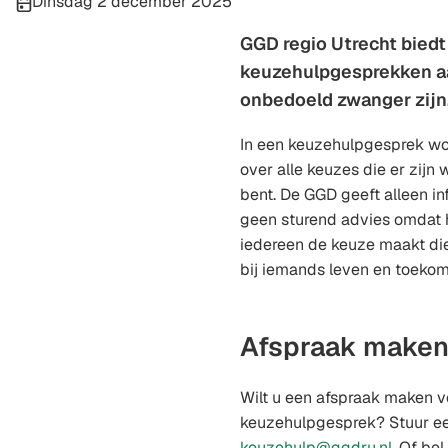
Publicatiedatum:
Dinsdag 2 december 2025
GGD regio Utrecht biedt
keuzehulpgesprekken a
onbedoeld zwanger zijn
In een keuzehulpgesprek wo
over alle keuzes die er zij
bent. De GGD geeft alleen in
geen sturend advies omdat h
iedereen de keuze maakt die
bij iemands leven en toekom
Afspraak make
Wilt u een afspraak maken v
keuzehulpgesprek? Stuur ee
(Verwijs
keuzehulp@ggdru.nl
. Of be