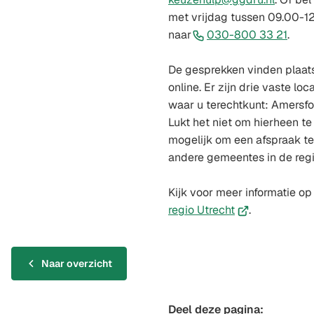
naar
met vrijdag tussen 09.00-12
een
(Verw
naar
030-800 33 21
.
e-
naar
mailadr
een
De gesprekken vinden plaat
tele
online. Er zijn drie vaste loc
waar u terechtkunt: Amersfoo
Lukt het niet om hierheen t
mogelijk om een afspraak t
andere gemeentes in de regi
Kijk voor meer informatie o
(Verwijst
regio Utrecht
.
naar
een
externe
Naar overzicht
website)
Deel deze pagina: