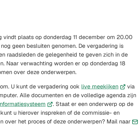
 vindt plaats op donderdag 11 december om 20.00
 nog geen besluiten genomen. De vergadering is
n raadsleden de gelegenheid te geven zich in de
n. Naar verwachting worden er op donderdag 18
omen over deze onderwerpen.
(Verwijs
kom. U kunt de vergadering ook
live meekijken
via
naar
mputer. Alle documenten en de volledige agenda zijn
(Verwijst
een
informatiesysteem
. Staat er een onderwerp op de
naar
externe
kunt u hierover inspreken of de commissie- en
een
website)
en over het proces of deze onderwerpen? Mail naar
wijst
externe
r
website)