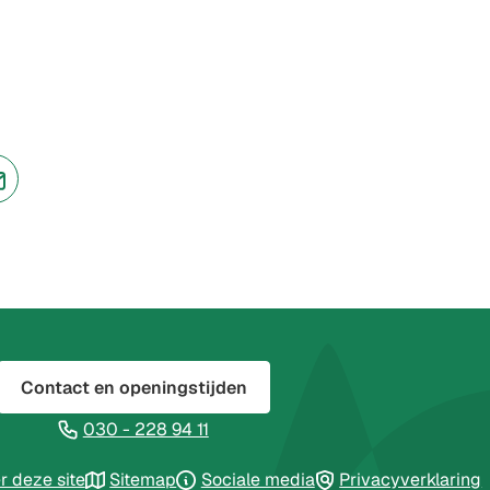
adres)
jst
(Verwijst
naar
een
ne
e-
te)
mailadres)
Contact en openingstijden
(Verwijst
030 - 228 94 11
naar
jst
r deze site
Sitemap
Sociale media
Privacyverklaring
een