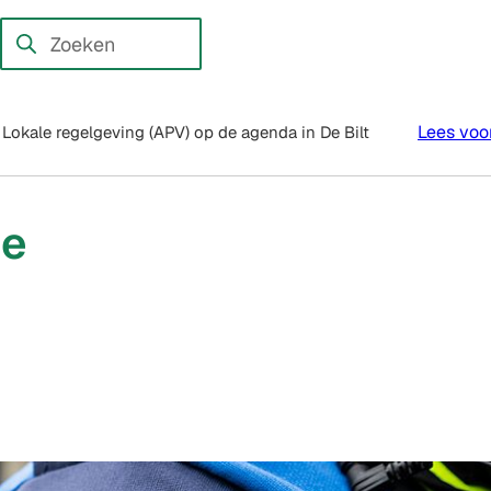
en externe website)
Zoeken
Wanneer
resultaten
beschikbaar
Lees voo
Lokale regelgeving (APV) op de agenda in De Bilt
zijn
kun
je
de
hierdoor
navigeren
door
pijl
omhoog
en
omlaag
te
gebruiken.