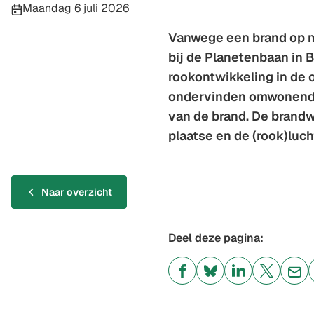
Publicatiedatum:
Maandag 6 juli 2026
Vanwege een brand op m
bij de Planetenbaan in B
rookontwikkeling in de 
ondervinden omwonende
van de brand. De brandw
plaatse en de (rook)luch
Naar overzicht
Deel deze pagina:
(Verwijst
(Verwijst
(Verwijst
(Verwijst
(Ver
naar
naar
naar
naar
naa
een
een
een
een
een