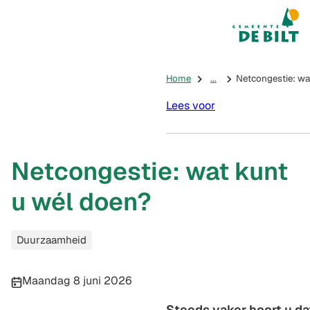
Mijn De Bilt
(Verwijst na
Home
...
Netcongestie: wa
Lees voor
Netcongestie: wat kunt
u wél doen?
Categorieën
Duurzaamheid
Publicatiedatum:
Maandag 8 juni 2026
Steeds vaker hoort u da