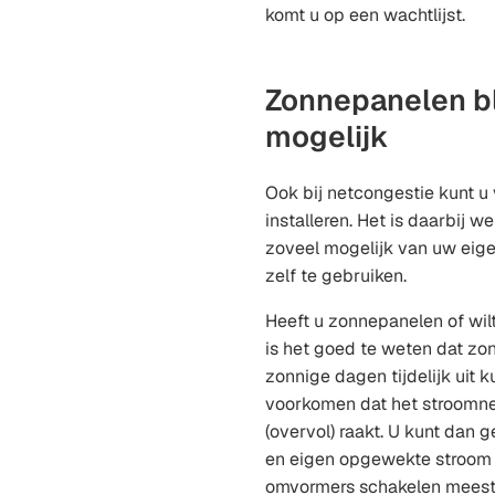
een
komt u op een wachtlijst.
externe
website)
Zonnepanelen bl
mogelijk
Ook bij netcongestie kunt 
installeren. Het is daarbij w
zoveel mogelijk van uw ei
zelf te gebruiken.
Heeft u zonnepanelen of wil
is het goed te weten dat zo
zonnige dagen tijdelijk uit 
voorkomen dat het stroomnet
(overvol) raakt. U kunt dan 
en eigen opgewekte stroom 
omvormers schakelen meesta