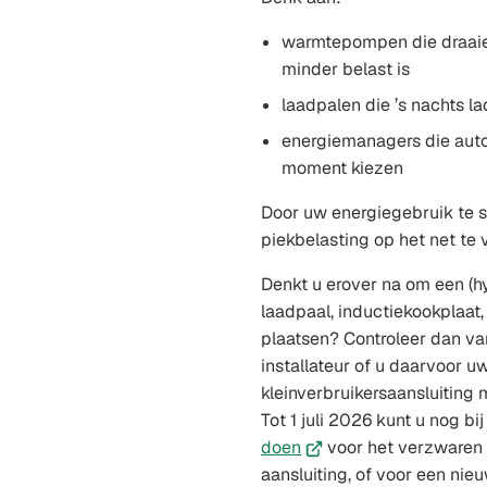
warmtepompen die draaie
minder belast is
laadpalen die ’s nachts l
energiemanagers die aut
moment kiezen
Door uw energiegebruik te s
piekbelasting op het net te
Denkt u erover na om een (
laadpaal, inductiekookplaat
plaatsen? Controleer dan va
installateur of u daarvoor u
kleinverbruikersaansluiting 
Tot 1 juli 2026 kunt u nog bi
(Verwijst
doen
voor het verzwaren
naar
aansluiting, of voor een nie