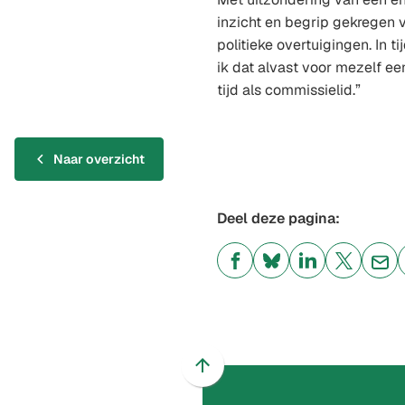
inzicht en begrip gekregen
politieke overtuigingen. In t
ik dat alvast voor mezelf ee
tijd als commissielid.”
Naar overzicht
Deel deze pagina:
(Verwijst
(Verwijst
(Verwijst
(Verwijst
(Ver
naar
naar
naar
naar
naa
een
een
een
een
een
externe
externe
externe
externe
e-
website)
website)
website)
website)
mai
Scroll
naar