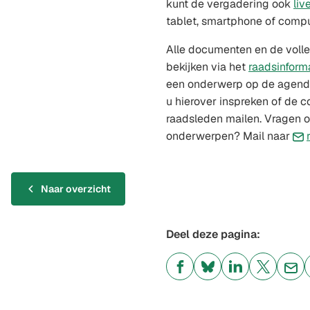
kunt de vergadering ook
liv
tablet, smartphone of compu
Alle documenten en de volle
bekijken via het
raadsinform
een onderwerp op de agenda
u hierover inspreken of de 
raadsleden mailen. Vragen o
onderwerpen? Mail naar
Naar overzicht
Deel deze pagina:
(Verwijst
(Verwijst
(Verwijst
(Verwijst
(Ver
naar
naar
naar
naar
naa
een
een
een
een
een