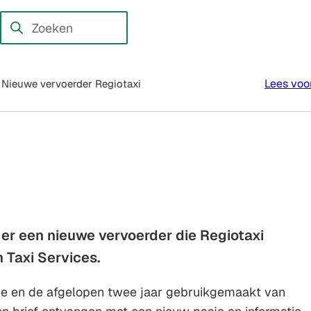
en externe website)
Zoeken
Wanneer
resultaten
beschikbaar
Lees voo
Nieuwe vervoerder Regiotaxi
zijn
kun
je
hierdoor
navigeren
door
pijl
omhoog
 er een nieuwe vervoerder die Regiotaxi
en
 Taxi Services.
omlaag
te
ie en de afgelopen twee jaar gebruikgemaakt van
gebruiken.