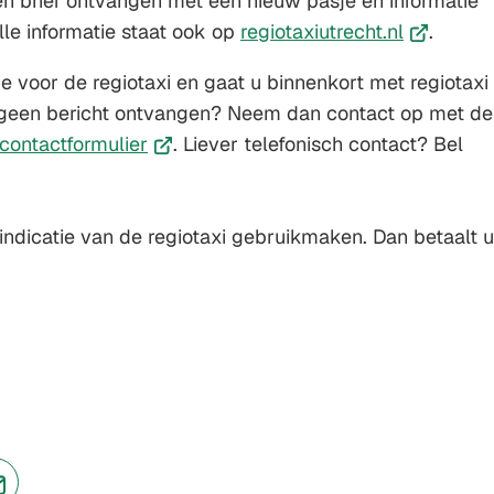
en brief ontvangen met een nieuw pasje en informatie
Gebruik
(Verwijst
lle informatie staat ook op
regiotaxiutrecht.nl
.
de
naar
e voor de regiotaxi en gaat u binnenkort met regiotaxi
enter-
een
g geen bericht ontvangen? Neem dan contact op met de
toets
externe
(Verwijst
contactformulier
. Liever telefonisch contact? Bel
om
website)
erwijst
naar
een
ar
een
waarde
en
externe
dicatie van de regiotaxi gebruikmaken. Dan betaalt u
te
lefoonnummer)
website)
selecteren.