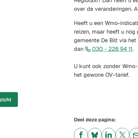
Regiotaxi? Dan heeft u e
over de veranderingen. A
Heeft u een Wmo-indicati
reizen, maar heeft u no
gemeente De Bilt via het
(V
dan
030 - 228 94 11
.
na
e
U kunt ook zonder Wmo-in
te
het gewone OV-tarief.
zicht
Deel deze pagina: