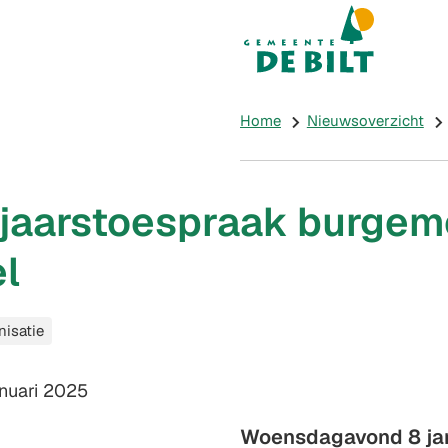
Mijn De Bilt
(Verwijst naar e
Home
Nieuwsoverzicht
jaarstoespraak burgem
l
nisatie
m:
anuari 2025
Woensdagavond 8 jan