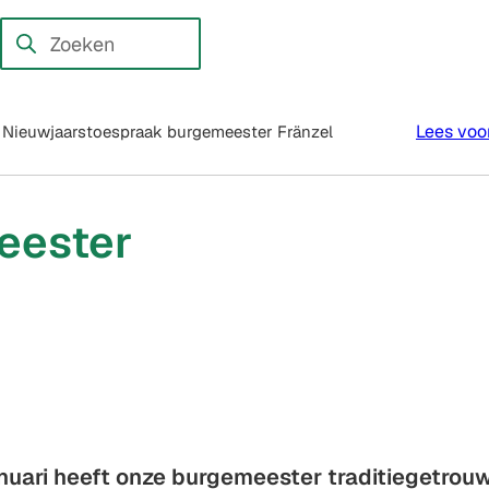
en externe website)
Zoeken
Wanneer
resultaten
beschikbaar
Lees voo
Nieuwjaarstoespraak burgemeester Fränzel
zijn
kun
je
eester
hierdoor
navigeren
door
pijl
omhoog
en
omlaag
te
uari heeft onze burgemeester traditiegetrou
gebruiken.