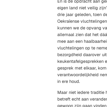
En is de opdracht aan g
eigen land niet veilig zi
drie jaar geleden, toen d
Oekraïense vluchtelingen
kunnen we de opvang van 
allemaal zien dat het dá
mee aan een haalbaarhei
vluchtelingen op te nem
bezorgdheid daarover ui
keukentafelgesprekken en
gesprek met elkaar, kom 
verantwoordelijkheid nem
in ere houd.
Maar niet iedere traditie 
betreft echt aan verander
gewoon zijn gaan vinden