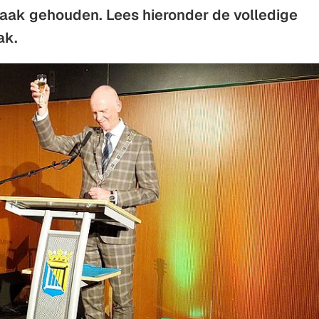
raak gehouden. Lees hieronder de volledige
Gebruik
ak.
de
enter-
toets
om
een
waarde
te
selecteren.