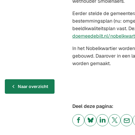
wethouder Smolenaers.
Eerder stelde de gemeenter
bestemmingsplan (nu: omgev
beeldkwaliteitsplan vast. De
doemeedebilt.nl/nobelkwart
In het Nobelkwartier worde
gebouwd. Daarover in een la
worden gemaakt.
Naar overzicht
Deel deze pagina:
(Verwijst
(Verwijst
(Verwijst
(Verwijst
(Ver
naar
naar
naar
naar
naa