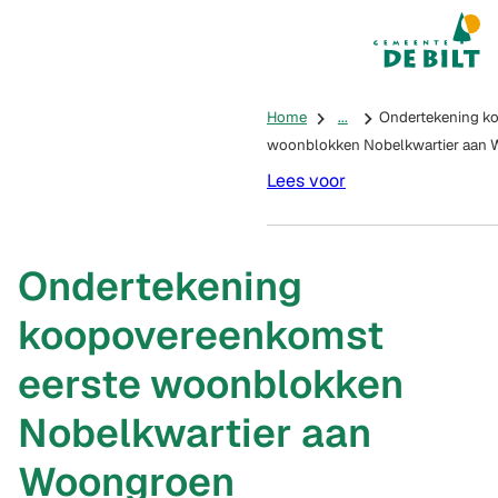
Mijn De Bilt
(Verwijst na
Home
...
Ondertekening k
woonblokken Nobelkwartier aan
Lees voor
Ondertekening
koopovereenkomst
eerste woonblokken
Nobelkwartier aan
Woongroen