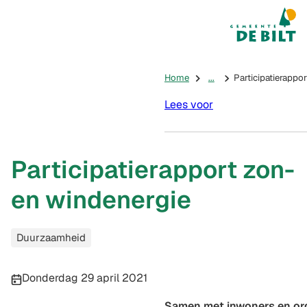
Mijn De Bilt
(Verwijst na
Home
...
Participatierappo
Lees voor
Participatierapport zon-
en windenergie
Categorieën
Duurzaamheid
Publicatiedatum:
Donderdag 29 april 2021
Samen met inwoners en or