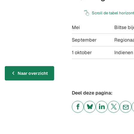
Scroll de tabel horizon
Mei
Biltse b
September
Regionaa
1 oktober
Indienen
Naar overzicht
Deel deze pagina:
(Verwijst
(Verwijst
(Verwijst
(Verwijst
(Ver
naar
naar
naar
naar
naa
een
een
een
een
een
externe
externe
externe
externe
e-