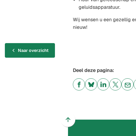
geluidsapparatuur.
Wij wensen u een gezellig 
nieuw!
Naar overzicht
Deel deze pagina:
(Verwijst
(Verwijst
(Verwijst
(Verwijst
(Ver
naar
naar
naar
naar
naa
een
een
een
een
een
externe
externe
externe
externe
e-
website)
website)
website)
website)
mai
Scroll
naar