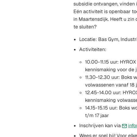
subsidie ontvangen, vinden i
Eén activiteit is openbaar t
in Maartensdijk. Heeft u zin 
te sluiten?
Locatie: Bas Gym, Industr
Activiteiten:
10.00-11.15 uur: HYROX
kennismaking voor de j
11.30-12.30 uur: Boks 
volwassenen vanaf 18 
12.45-14.00 uur: HYROX
kennismaking volwasse
14.15-15.15 uur: Boks w
t/m 17 jaar
Inschrijven kan via
inf
Wees er snel bij! Voor elke 