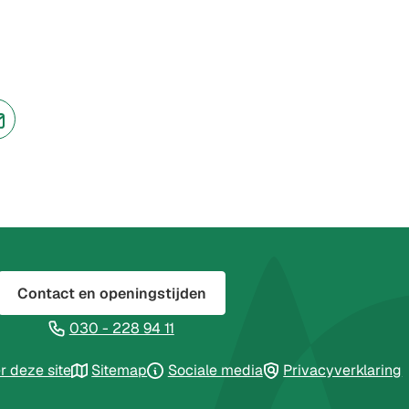
jst
(Verwijst
naar
een
ne
e-
te)
mailadres)
Contact en openingstijden
(Verwijst
030 - 228 94 11
naar
jst
r deze site
Sitemap
Sociale media
Privacyverklaring
een
telefoonnummer)