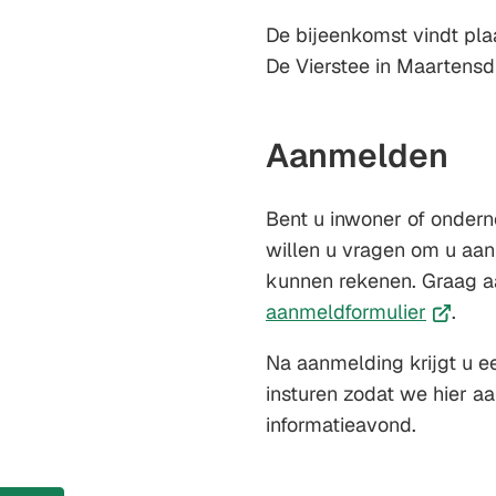
De bijeenkomst vindt plaa
De Vierstee in Maartensd
Aanmelden
Bent u inwoner of ondern
willen u vragen om u aa
kunnen rekenen. Graag a
(Verwijs
aanmeldformulier
.
naar
Na aanmelding krijgt u e
een
insturen zodat we hier a
externe
informatieavond.
website