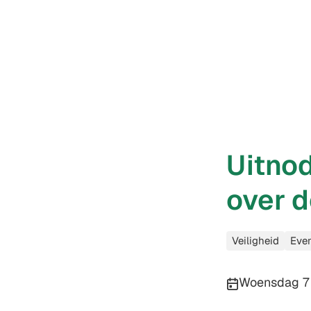
Uitnod
over d
Categorieën
Veiligheid
Eve
Publicatiedatu
Woensdag 7