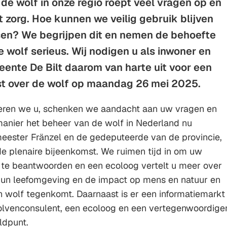
de wolf in onze regio roept veel vragen op en
Gebruik
 zorg. Hoe kunnen we veilig gebruik blijven
de
en? We begrijpen dit en nemen de behoefte
enter-
e wolf serieus. Wij nodigen u als inwoner en
toets
nte De Bilt daarom van harte uit voor een
om
st over de wolf op maandag 26 mei 2025.
een
waarde
meren we u, schenken we aandacht aan uw vragen en
te
anier het beheer van de wolf in Nederland nu
selecteren.
eester Fränzel en de gedeputeerde van de provincie,
e plenaire bijeenkomst. We ruimen tijd in om uw
 te beantwoorden en een ecoloog vertelt u meer over
hun leefomgeving en de impact op mens en natuur en
n wolf tegenkomt. Daarnaast is er een informatiemarkt
lvenconsulent, een ecoloog en een vertegenwoordige
ldpunt.