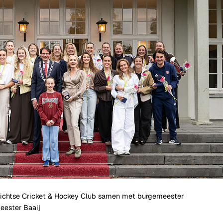
Gebruik
de
enter-
toets
om
een
waarde
te
selecteren.
ichtse Cricket & Hockey Club samen met burgemeester
eester Baaij