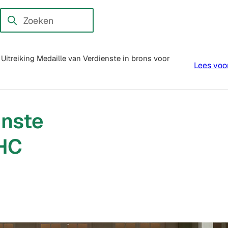
en externe website)
Zoeken
Wanneer
resultaten
beschikbaar
Uitreiking Medaille van Verdienste in brons voor
Lees voo
zijn
kun
je
hierdoor
enste
navigeren
CHC
door
pijl
omhoog
en
omlaag
te
gebruiken.