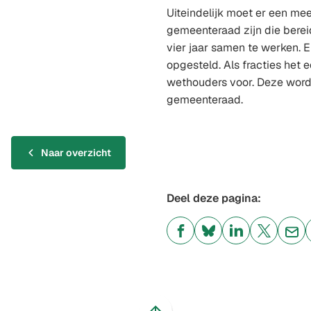
Uiteindelijk moet er een mee
gemeenteraad zijn die bere
vier jaar samen te werken. 
opgesteld. Als fracties het 
wethouders voor. Deze wor
gemeenteraad.
Naar overzicht
Deel deze pagina:
(Verwijst
(Verwijst
(Verwijst
(Verwijst
(Ver
naar
naar
naar
naar
naa
een
een
een
een
een
externe
externe
externe
externe
e-
website)
website)
website)
website)
mai