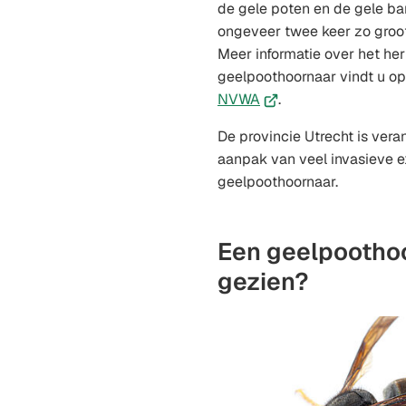
de gele poten en de gele ban
ongeveer twee keer zo groo
Meer informatie over het he
geelpoothoornaar vindt u o
(Verwijst
NVWA
.
naar
De provincie Utrecht is vera
een
aanpak van veel invasieve 
externe
geelpoothoornaar.
website)
Een geelpootho
gezien?