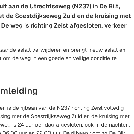
it aan de Utrechtseweg (N237) in De Bilt,
Gebruik
et de Soestdijkseweg Zuid en de kruising met
de
enter-
e weg is richting Zeist afgesloten, verkeer
toets
om
een
taande asfalt verwijderen en brengt nieuw asfalt en
waarde
t om de weg in een goede en veilige conditie te
te
selecteren.
omleiding
 is de rijbaan van de N237 richting Zeist volledig
ising met de Soestdijkseweg Zuid en de kruising met
eg is 24 uur per dag afgesloten, ook in de nachten.
 06.00 uur en 22.00 uur. De rijbaan richting De Bilt