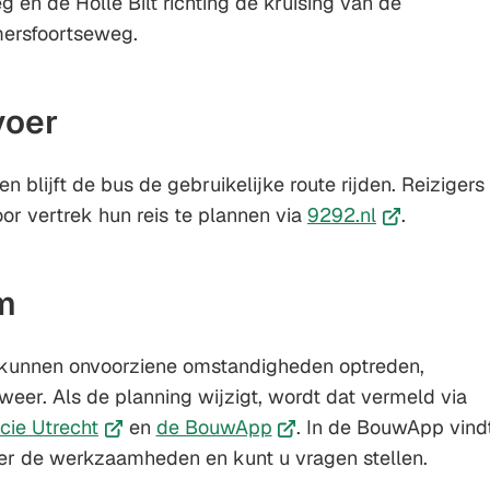
 en de Holle Bilt richting de kruising van de
ersfoortseweg.
voer
blijft de bus de gebruikelijke route rijden. Reizigers
(Verwijst
r vertrek hun reis te plannen via
9292.nl
.
naar
een
m
externe
website)
unnen onvoorziene omstandigheden optreden,
weer. Als de planning wijzigt, wordt dat vermeld via
(Verwijst
(Verwijst
cie Utrecht
en
de BouwApp
. In de BouwApp vind
naar
naar
ver de werkzaamheden en kunt u vragen stellen.
een
een