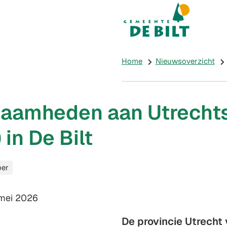
Mijn De Bilt
(Verwijst naar e
Home
Nieuwsoverzicht
aamheden aan Utrecht
 in De Bilt
oer
m:
mei 2026
De provincie Utrecht 