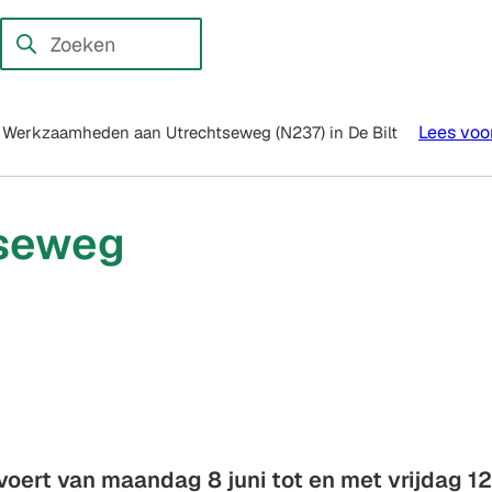
en externe website)
Zoeken
Wanneer
resultaten
beschikbaar
Lees voo
Werkzaamheden aan Utrechtseweg (N237) in De Bilt
zijn
kun
je
seweg
hierdoor
navigeren
door
pijl
omhoog
en
omlaag
te
voert van maandag 8 juni tot en met vrijdag 12
gebruiken.