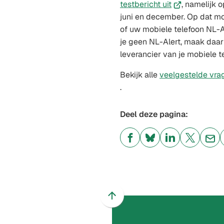
(Verwijst
testbericht uit
, namelijk 
naar
juni en december. Op dat mo
een
of uw mobiele telefoon NL-A
externe
je geen NL-Alert, maak daar
website)
leverancier van je mobiele t
Bekijk alle
veelgestelde vra
.
Deel deze pagina:
(Verwijst
(Verwijst
(Verwijst
(Verwijst
(Ver
naar
naar
naar
naar
naa
een
een
een
een
een
externe
externe
externe
externe
e-
website)
website)
website)
website)
mai
Scroll
naar