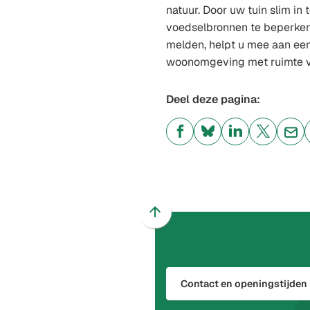
natuur. Door uw tuin slim in t
voedselbronnen te beperke
melden, helpt u mee aan een
woonomgeving met ruimte vo
Deel deze pagina:
(Verwijst
(Verwijst
(Verwijst
(Verwijst
(Ver
naar
naar
naar
naar
naa
een
een
een
een
een
externe
externe
externe
externe
e-
website)
website)
website)
website)
mai
Scroll
naar
boven
naar
Contact en openingstijden
het
begin