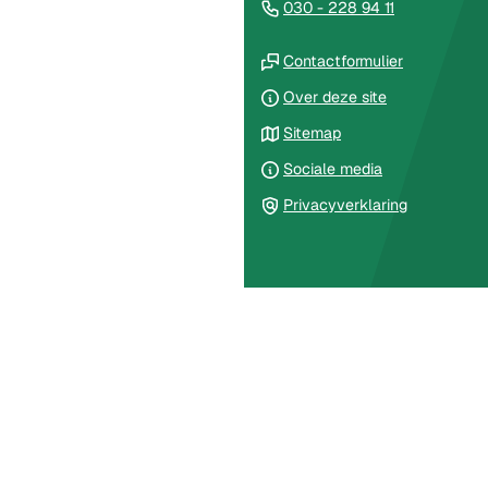
(Verwijst
030 - 228 94 11
van
naar
de
(Verwijst
een
Contactformulier
paginainhoud
naar
telefoonnu
Over deze site
een
Sitemap
externe
website)
Sociale media
Privacyverklaring