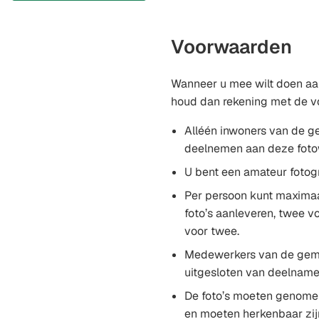
naar
een
externe
Voorwaarden
website)
Wanneer u mee wilt doen aan
houd dan rekening met de 
Alléén inwoners van de g
deelnemen aan deze foto
U bent een amateur fotogr
Per persoon kunt maxima
foto’s aanleveren, twee v
voor twee.
Medewerkers van de gemee
uitgesloten van deelname
De foto’s moeten genome
en moeten herkenbaar zi