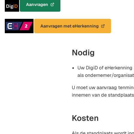
Inloggen
Aanvragen
(Verwijst
met
naar
DigiD
een
Inloggen
Aanvragen met eHerkenning
externe
(Verwijst
met
website)
naar
eHerkenning
een
Niveau
externe
Nodig
2
website)
Uw DigiD of eHerkenning 
als ondernemer/organisat
U moet uw aanvraag tenmin
innemen van de standplaats
Kosten
Als de standplaats wordt i