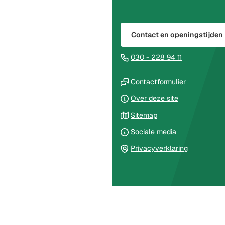
naar
boven
naar
Contact en openingstijden
het
begin
(Verwijst
030 - 228 94 11
van
naar
de
(Verwijst
een
Contactformulier
paginainhoud
naar
telefoonnu
Over deze site
een
Sitemap
externe
website)
Sociale media
Privacyverklaring