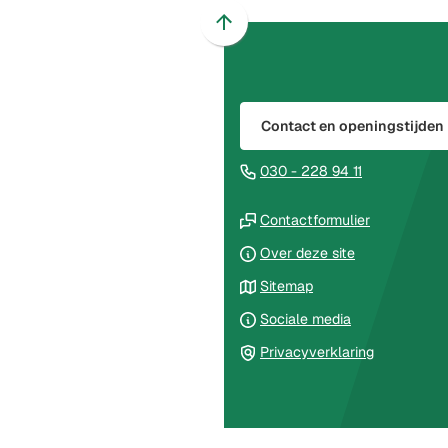
Scroll
naar
boven
naar
Contact en openingstijden
het
begin
(Verwijst
030 - 228 94 11
van
naar
de
(Verwijst
een
Contactformulier
paginainhoud
naar
telefoonnu
Over deze site
een
Sitemap
externe
website)
Sociale media
Privacyverklaring