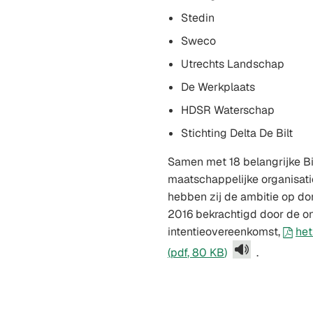
Stedin
Sweco
Utrechts Landschap
De Werkplaats
HDSR Waterschap
Stichting Delta De Bilt
Samen met 18 belangrijke Bil
maatschappelijke organisatie
hebben zij de ambitie op d
2016 bekrachtigd door de o
intentieovereenkomst,
het
(pdf
, 80 KB
)
.