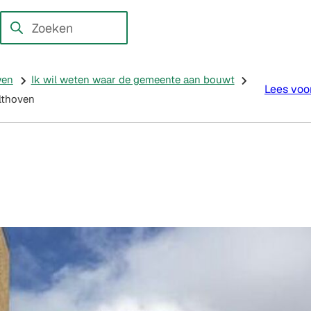
en externe website)
Zoeken
Wanneer
resultaten
beschikbaar
wen
Ik wil weten waar de gemeente aan bouwt
Lees voo
zijn
lthoven
kun
je
hierdoor
navigeren
door
pijl
omhoog
en
omlaag
te
gebruiken.