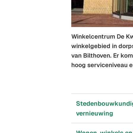
Winkelcentrum De Kwi
winkelgebied in dorpse
van Bilthoven. Er ko
hoog serviceniveau e
Stedenbouwkundig 
vernieuwing
Wonen, winkels en