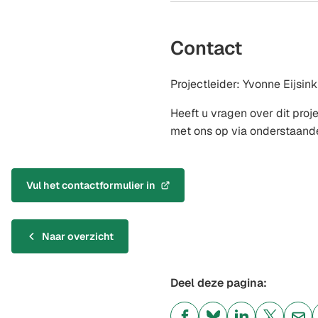
Contact
Projectleider: Yvonne Eijsink
Heeft u vragen over dit pro
met ons op via onderstaande
Vul het contactformulier in
(Verwijst
naar
een
Naar overzicht
externe
website)
Deel deze pagina: