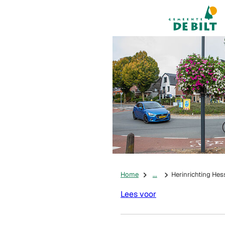
Mijn De Bilt
(Verwijst na
Home
...
Herinrichting He
Lees voor