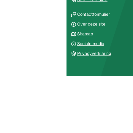
van
naar
de
(Verwijst
een
Contactformulier
paginainhoud
naar
telefoonnu
Over deze site
een
Sitemap
externe
website)
Sociale media
Privacyverklaring