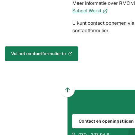
Meer informatie over RMC v
(Verwijst
School Werkt
.
naar
U kunt contact opnemen via
een
contactformulier.
externe
website)
Vul het contactformulier in
(Verwijst
naar
een
externe
website)
Scroll
naar
boven
naar
Contact en openingstijden
het
begin
(Verwijst
030 - 228 94 11