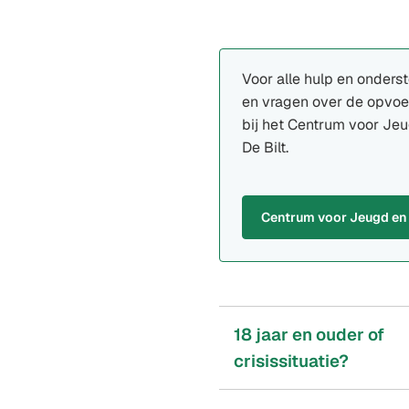
Voor alle hulp en onders
en vragen over de opvoe
bij het Centrum voor Je
De Bilt.
Centrum voor Jeugd en
(Verwijst
naar
een
externe
website)
18 jaar en ouder of
crisissituatie?