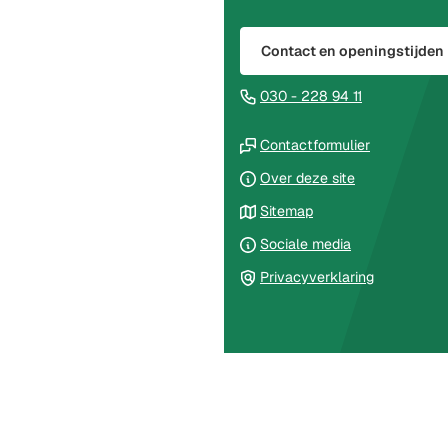
boven
naar
Contact en openingstijden
het
begin
(Verwijst
030 - 228 94 11
van
naar
de
(Verwijst
een
Contactformulier
paginainhoud
naar
telefoonnu
Over deze site
een
Sitemap
externe
website)
Sociale media
Privacyverklaring