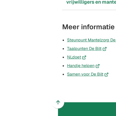
vrijwilligers en mant
Meer informatie
Steunpunt Mantelzorg De 
(Verwij
Taalpunten De Bilt
naar
(Verwijst
NLdoet
een
naar
(Verwijst
Handje helpen
externe
een
naar
(Verwij
Samen voor De Bilt
website
externe
een
naar
website)
externe
een
website)
extern
websit
Scroll
naar