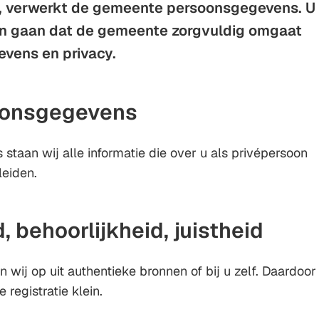
t, verwerkt de gemeente persoonsgegevens. U
Gebruik
en gaan dat de gemeente zorgvuldig omgaat
de
vens en privacy.
enter-
toets
om
soonsgegevens
een
waarde
taan wij alle informatie die over u als privépersoon
te
leiden.
selecteren.
, behoorlijkheid, juistheid
wij op uit authentieke bronnen of bij u zelf. Daardoor
 registratie klein.