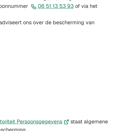
(Verwijst
elefoonnummer
06 51 13 53 93
of via het
naar
een
 adviseert ons over de bescherming van
telefoonnummer)
(Verwijst
toriteit Persoonsgegevens
staat algemene
naar
escherming.