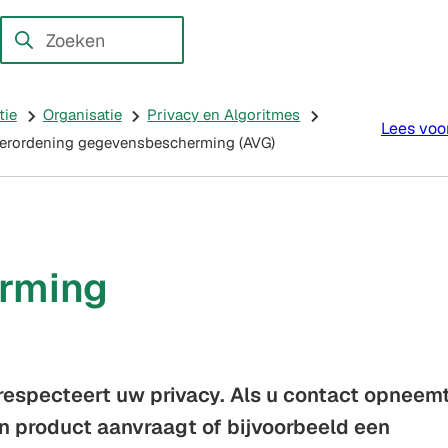
en externe website)
Zoeken
Wanneer
resultaten
beschikbaar
tie
Organisatie
Privacy en Algoritmes
Lees voo
zijn
verordening gegevensbescherming (AVG)
kun
je
hierdoor
navigeren
rming
door
pijl
omhoog
en
omlaag
respecteert uw privacy. Als u contact opneem
te
 product aanvraagt of bijvoorbeeld een
gebruiken.