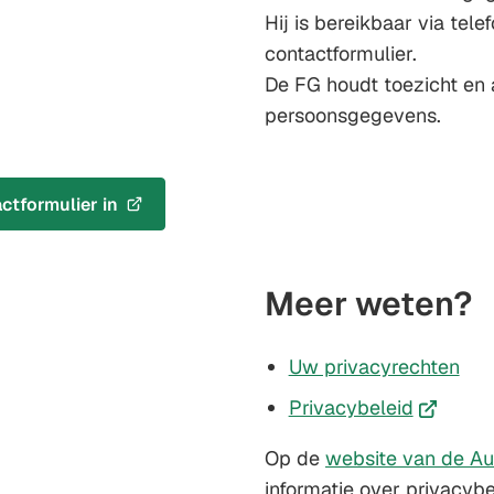
Hij is bereikbaar via t
contactformulier.
De FG houdt toezicht en
persoonsgegevens.
ctformulier in
Meer weten?
Uw privacyrechten
(Verwijst
Privacybeleid
naar
Op de
website van de Au
een
informatie over privacyb