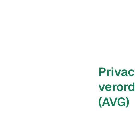
Priva
veror
(AVG)