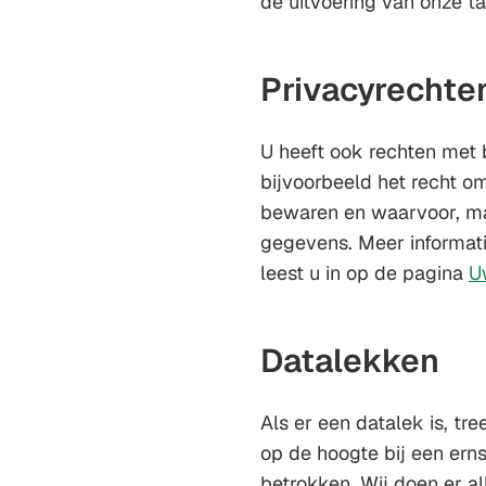
de uitvoering van onze ta
Privacyrechte
U heeft ook rechten met 
bijvoorbeeld het recht 
bewaren en waarvoor, ma
gegevens. Meer informati
leest u in op de pagina
U
Datalekken
Als er een datalek is, tre
op de hoogte bij een ern
betrokken. Wij doen er a