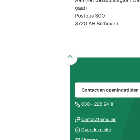
Aan (het bestuursorgaan w
gaat)
Postbus 300
3720 AH Bilthoven
Scroll
naar
boven
naar
Contact en openingstijden
het
begin
(Verwijst
030 - 228 94 11
van
naar
de
(Verwijst
een
Contactformulier
paginainhoud
naar
telefoonnu
Over deze site
een