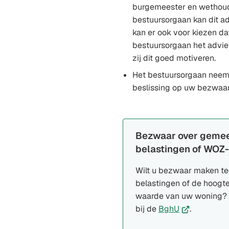
burgemeester en wethoud
bestuursorgaan kan dit a
kan er ook voor kiezen dat
bestuursorgaan het advie
zij dit goed motiveren.
Het bestuursorgaan neem
beslissing op uw bezwaars
Bezwaar over gemee
belastingen of WOZ
Wilt u bezwaar maken te
belastingen of de hoogt
waarde van uw woning? 
(Verwijst
bij de
BghU
.
naar