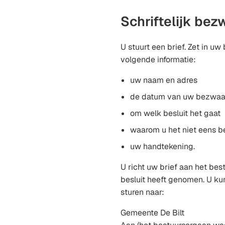
een
Niveau
externe
Schriftelijk be
2
website)
U stuurt een brief. Zet in uw
volgende informatie:
uw naam en adres
de datum van uw bezwaa
om welk besluit het gaat
waarom u het niet eens be
uw handtekening.
U richt uw brief aan het bes
besluit heeft genomen. U ku
sturen naar:
Gemeente De Bilt