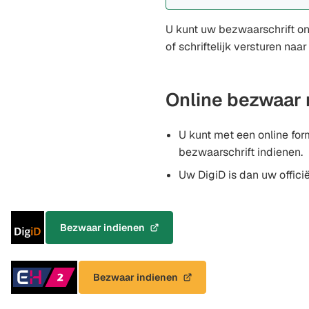
een
externe
U kunt uw bezwaarschrift on
website)
of schriftelijk versturen na
Online bezwaar
U kunt met een online for
bezwaarschrift indienen.
Uw DigiD is dan uw offici
Inloggen
Bezwaar indienen
(Verwijst
met
naar
DigiD
een
Inloggen
Bezwaar indienen
externe
(Verwijst
met
website)
naar
eHerkenning