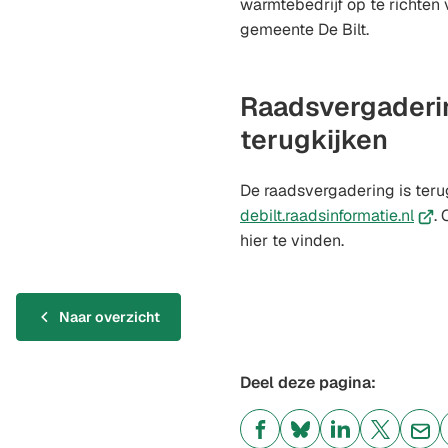
warmtebedrijf op te richten
gemeente De Bilt.
Raadsvergaderi
terugkijken
De raadsvergadering is terug
(Ver
debilt.raadsinformatie.nl
.
naar
hier te vinden.
een
exte
webs
Naar overzicht
Deel deze pagina:
(Verwijst
(Verwijst
(Verwijst
(Verwijst
(Ver