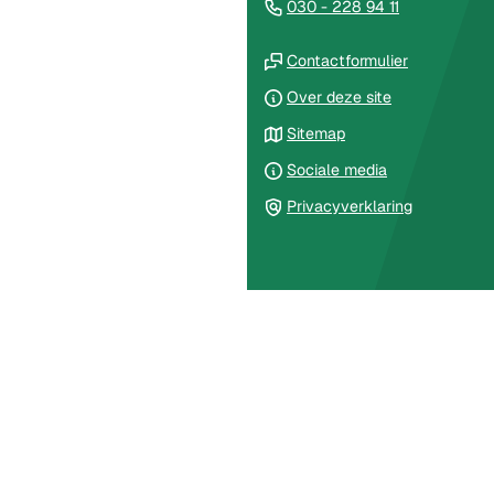
(Verwijst
030 - 228 94 11
van
naar
de
(Verwijst
een
Contactformulier
paginainhoud
naar
telefoonnu
Over deze site
een
Sitemap
externe
website)
Sociale media
Privacyverklaring