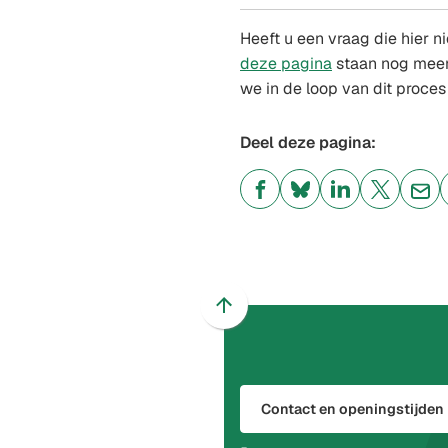
Heeft u een vraag die hier n
deze pagina
staan nog meer
we in de loop van dit proce
Deel deze pagina:
(Verwijst
(Verwijst
(Verwijst
(Verwijst
(Ver
naar
naar
naar
naar
naa
een
een
een
een
een
externe
externe
externe
externe
e-
website)
website)
website)
website)
mai
Scroll
naar
boven
naar
Contact en openingstijden
het
begin