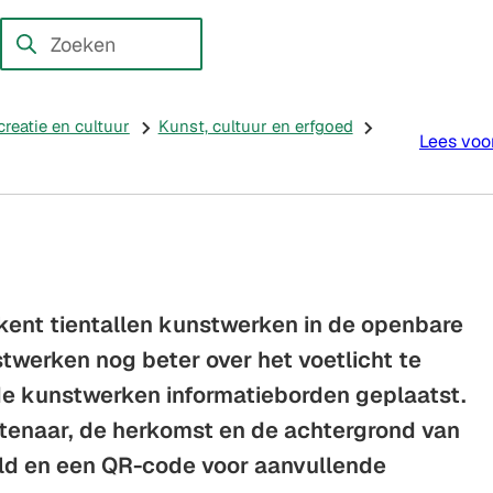
en externe website)
Zoeken
Wanneer
resultaten
beschikbaar
creatie en cultuur
Kunst, cultuur en erfgoed
Lees voo
zijn
kun
je
hierdoor
navigeren
door
kent tientallen kunstwerken in de openbare
pijl
twerken nog beter over het voetlicht te
omhoog
de kunstwerken informatieborden geplaatst.
en
omlaag
tenaar, de herkomst en de achtergrond van
te
ld en een QR-code voor aanvullende
gebruiken.